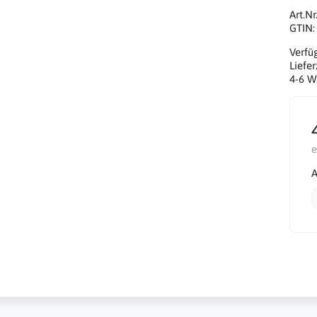
Art.Nr
GTIN
Verfü
Liefer
4-6 W
e
A