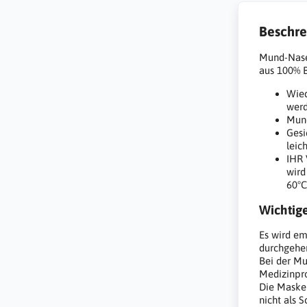
Beschre
Mund-Nase
aus 100% B
Wied
wer
Mund
Gesi
leic
IHR 
wird
60°
Wichtig
Es wird em
durchgehe
Bei der Mu
Medizinpr
Die Maske 
nicht als 