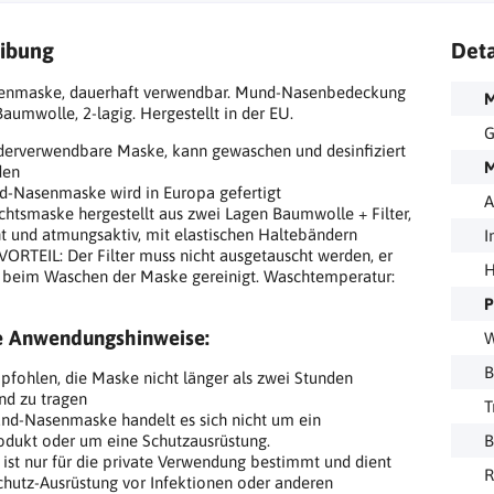
ibung
Deta
nmaske, dauerhaft verwendbar. Mund-Nasenbedeckung
aumwolle, 2-lagig. Hergestellt in der EU.
G
erverwendbare Maske, kann gewaschen und desinfiziert
M
den
-Nasenmaske wird in Europa gefertigt
A
chtsmaske hergestellt aus zwei Lagen Baumwolle + Filter,
ht und atmungsaktiv, mit elastischen Haltebändern
I
VORTEIL: Der Filter muss nicht ausgetauscht werden, er
H
 beim Waschen der Maske gereinigt. Waschtemperatur:
C
P
e Anwendungshinweise:
W
B
pfohlen, die Maske nicht länger als zwei Stunden
nd zu tragen
T
nd-Nasenmaske handelt es sich nicht um ein
odukt oder um eine Schutzausrüstung.
B
ist nur für die private Verwendung bestimmt und dient
R
Schutz-Ausrüstung vor Infektionen oder anderen