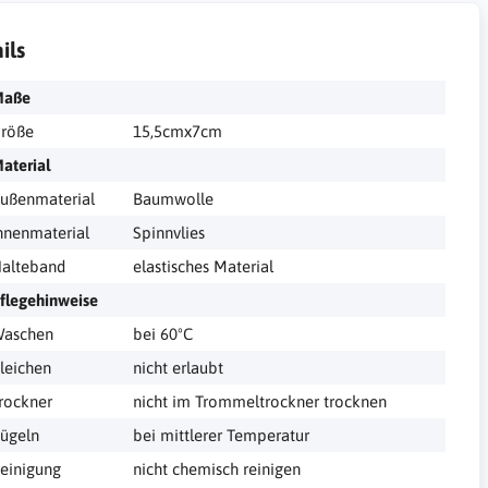
ils
Maße
röße
15,5cmx7cm
aterial
ußenmaterial
Baumwolle
nnenmaterial
Spinnvlies
alteband
elastisches Material
flegehinweise
aschen
bei 60ºC
leichen
nicht erlaubt
rockner
nicht im Trommeltrockner trocknen
ügeln
bei mittlerer Temperatur
einigung
nicht chemisch reinigen