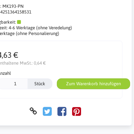
.:
MK193-PN
:
4251364158531
gbarkeit:
zeit:
4-6 Werktage (ohne Veredelung)
erktage (ohne Personalierung)
4,63 €
nthaltene MwSt.:
0,64 €
nzahl
Stück
Zum Warenkorb hinzufügen