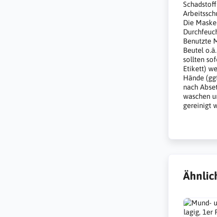
Schadstoff
Arbeitssch
Die Maske 
Durchfeuc
Benutzte M
Beutel o.ä
sollten so
Etikett) w
Hände (ggf
nach Abset
waschen un
gereinigt 
Ähnlic